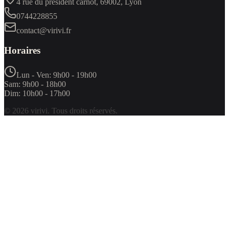
4 rue du président carnot, 69002, Lyon
0744228855
contact@virivi.fr
Horaires
Lun - Ven:
9h00 - 19h00
Sam:
9h00 - 18h00
Dim:
10h00 - 17h00
©
2026
virivi
. Tous droits réservés.