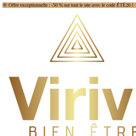
🌞 Offre exceptionnelle : -50 % sur tout le site avec le code ÉTÉ26 !